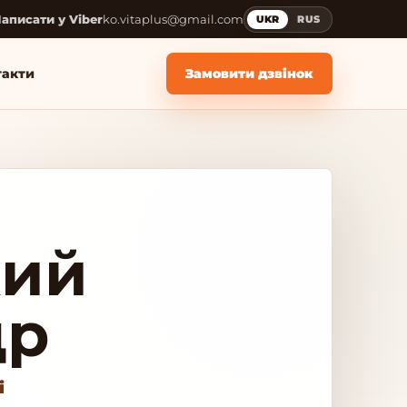
аписати у Viber
ko.vitaplus@gmail.com
UKR
RUS
такти
Замовити дзвінок
кий
др
і