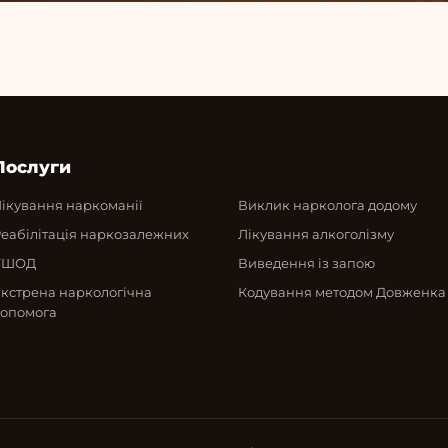
Послуги
ікування наркоманії
Виклик нарколога додому
еабілітація наркозалежних
Лікування алкоголізму
УШОД
Виведення із запою
кстрена наркологічна
Кодування методом Довженка
опомога