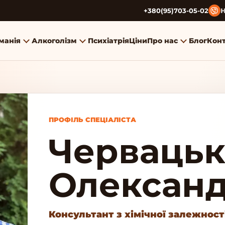
+380(95)703-05-02
Н
манія
Алкоголізм
Психіатрія
Ціни
Про нас
Блог
Кон
ПРОФІЛЬ СПЕЦІАЛІСТА
Черваць
Олексан
Консультант з хімічної залежност