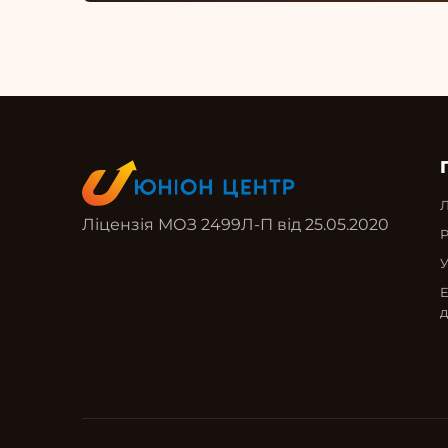
Л
Ліцензія МОЗ 2499Л-П від 25.05.2020
Р
Е
д